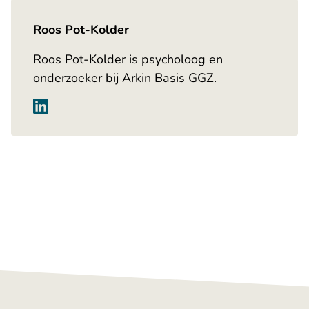
Roos Pot-Kolder
Roos Pot-Kolder is psycholoog en
onderzoeker bij Arkin Basis GGZ.
Heb je wat aan dit artikel?
Anderen misschien ook. Deel het artikel via één
van de onderstaande kanalen.