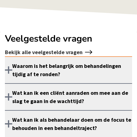
Veelgestelde vragen
Bekijk alle veelgestelde vragen
Waarom is het belangrijk om behandelingen
tijdig af te ronden?
Het tijdig afronden van behandelingen is
Wat kan ik een cliënt aanraden om mee aan de
essentieel voor het bevorderen van de
slag te gaan in de wachttijd?
zelfstandigheid en het zelfvertrouwen van
Er zijn verschillende dingen die je een cliënt kan
cliënten, het voorkomen van 'therapist drift' en
Wat kan ik als behandelaar doen om de focus te
aanraden voor tijdens de wachttijd. Je kan
het verminderen van zorgafhankelijkheid. Uit
behouden in een behandeltraject?
bijvoorbeeld het gebruik van eHealth
onderzoek blijkt dat de meeste