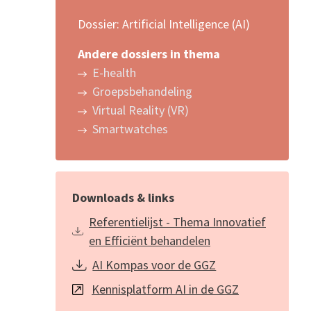
Dossier: Artificial Intelligence (AI)
Andere dossiers in thema
E-health
Groepsbehandeling
Virtual Reality (VR)
Smartwatches
Downloads & links
Referentielijst - Thema Innovatief
en Efficiënt behandelen
AI Kompas voor de GGZ
Kennisplatform AI in de GGZ