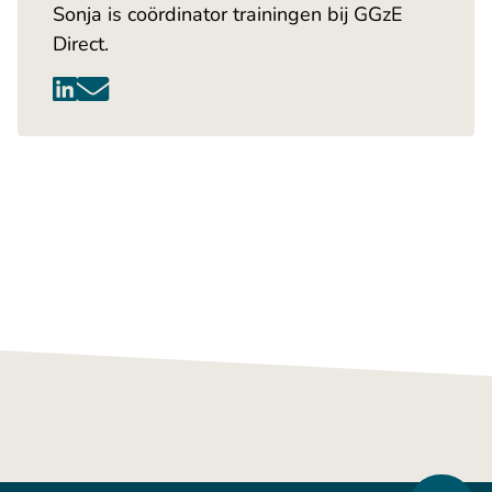
Sonja is coördinator trainingen bij GGzE
Direct.
Heb je wat aan dit artikel
Anderen misschien ook. Deel het artikel via één
van de onderstaande kanalen.