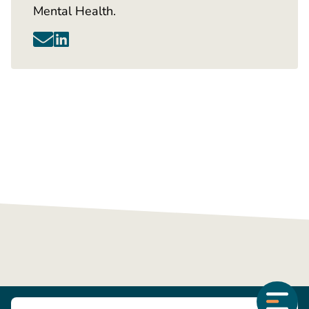
Mental Health.
Had je wat aan dit artikel?
Anderen misschien ook. Deel het artikel via één
van de onderstaande kanalen.